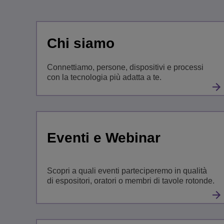
Transportation Soluti
Gestione e sicurezza d
Sedi Uffici Alcatel-Lu
Chi siamo
Piccole e medie impr
Connettiamo, persone, dispositivi e processi
con la tecnologia più adatta a te.
Eventi e Webinar
Scopri a quali eventi parteciperemo in qualità
di espositori, oratori o membri di tavole rotonde.