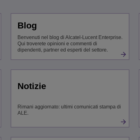
Scopri altro
ons
ella rete
cent Enterprise
Applicazioni per il Servizio Clienti
Everything as a Service (XaaS)
Blog
ese (PMI)
Luogo di lavoro ibrido
Benvenuti nel blog di Alcatel-Lucent Enterprise.
Qui troverete opinioni e commenti di
Mission-Critical Communications
dipendenti, partner ed esperti del settore.
Dividendi digitali
Notizie
Rimani aggiornato: ultimi comunicati stampa di
ALE.