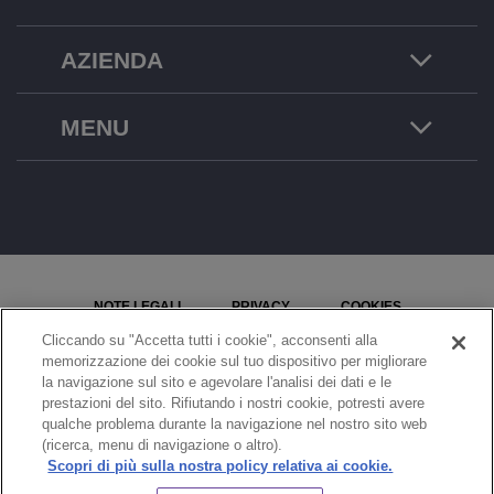
AZIENDA
MENU
NOTE LEGALI
PRIVACY
COOKIES
Cliccando su "Accetta tutti i cookie", acconsenti alla
MAPPA DEL SITO
SEGNALA UN PROBLEMA
memorizzazione dei cookie sul tuo dispositivo per migliorare
la navigazione sul sito e agevolare l'analisi dei dati e le
IMPOSTAZIONI COOKIE
prestazioni del sito. Rifiutando i nostri cookie, potresti avere
qualche problema durante la navigazione nel nostro sito web
© Copyright 2026 ALE International, ALE USA Inc. Tutti i diritti riservati in tutti i paesi.
(ricerca, menu di navigazione o altro).
Scopri di più sulla nostra policy relativa ai cookie.