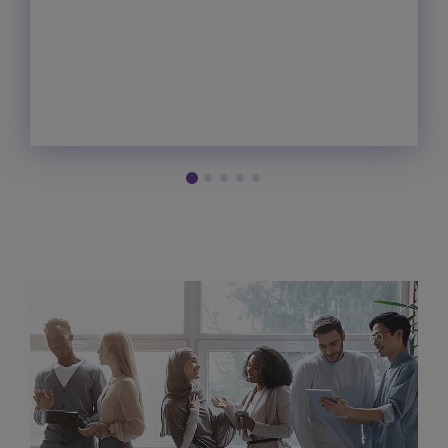
Many of our ESG priorities are addressed in the
Code of Conduct
ALE
, which is the cornerstone of
our business ethics, integrity, and ESG compliance
commitment.