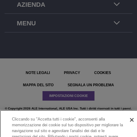
AZIENDA
MENU
NOTE LEGALI
PRIVACY
COOKIES
MAPPA DEL SITO
SEGNALA UN PROBLEMA
IMPOSTAZIONI COOKIE
© Copyright 2026 ALE International, ALE USA Inc. Tutti i diritti riservati in tutti i paesi.
Cliccando su "Accetta tutti i cookie", acconsenti alla
memorizzazione dei cookie sul tuo dispositivo per migliorare la
navigazione sul sito e agevolare l'analisi dei dati e le
prestazioni del sito. Rifiutando i nostri cookie, potresti avere