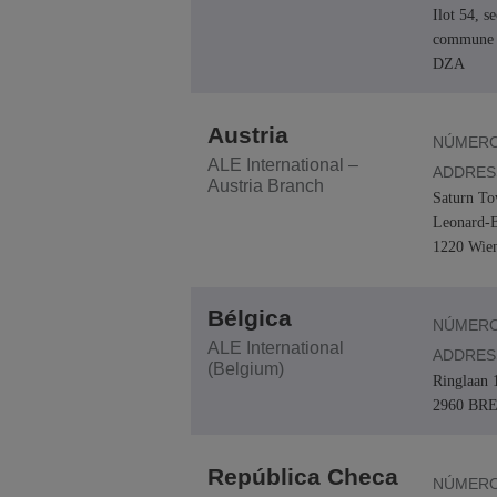
Ilot 54, s
Transportation Soluti
Gestión de red y segu
Ubicación de las ofic
commune 
DZA
Pequeñas y medias 
Austria
NÚMERO
ALE International –
ADDRES
Austria Branch
Saturn To
Leonard-B
1220 Wie
Bélgica
NÚMERO
ALE International
ADDRES
(Belgium)
Ringlaan 
2960 BR
República Checa
NÚMERO