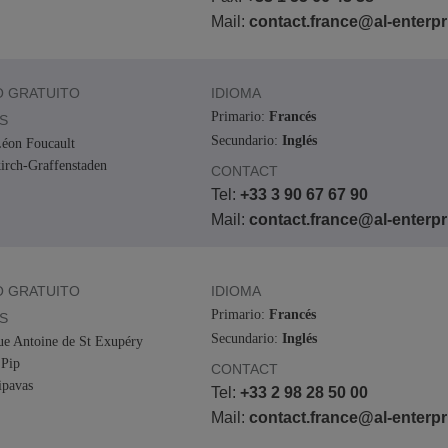
Mail:
contact.france@al-enterp
 GRATUITO
IDIOMA
Primario:
Francés
S
Secundario:
Inglés
éon Foucault
kirch-Graffenstaden
CONTACT
Tel:
+33 3 90 67 67 90
Mail:
contact.france@al-enterp
 GRATUITO
IDIOMA
Primario:
Francés
S
Secundario:
Inglés
ue Antoine de St Exupéry
Pip
CONTACT
pavas
Tel:
+33 2 98 28 50 00
Mail:
contact.france@al-enterp