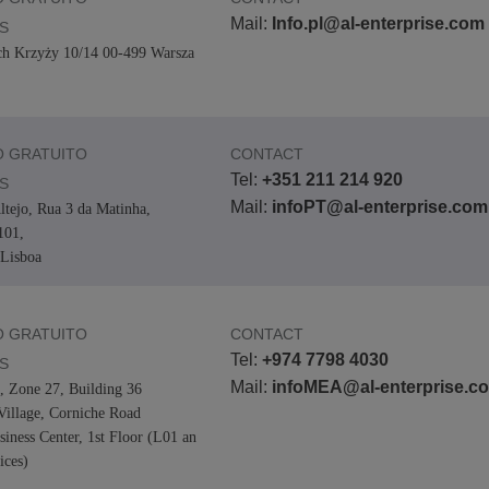
Mail:
Info.pl@al-enterprise.com
S
ch Krzyży 10/14 00-499 Warsza
 GRATUITO
CONTACT
Tel:
+351 211 214 920
S
Mail:
infoPT@al-enterprise.com
ltejo, Rua 3 da Matinha,
101,
Lisboa
 GRATUITO
CONTACT
Tel:
+974 7798 4030
S
Mail:
infoMEA@al-enterprise.c
0, Zone 27, Building 36
Village, Corniche Road
iness Center, 1st Floor (L01 an
ices)