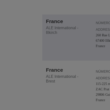
France
NÚMERO
ALE International -
ADDRES
Illkirch
260 Rue L
67400 Ill
France
France
NÚMERO
ALE International -
ADDRES
Brest
115-225 r
ZAC Prat 
29806 Gui
France