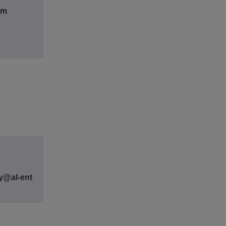
om
y@al-ent