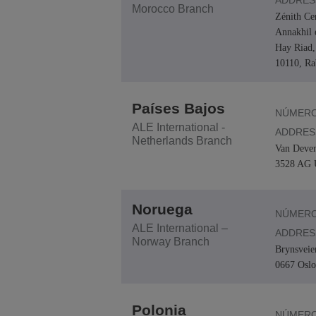
ADDRES
Morocco Branch
Zénith Ce
Annakhil 
Hay Riad,
10110, Ra
Países Bajos
NÚMERO
ALE International -
ADDRES
Netherlands Branch
Van Deven
3528 AG U
Noruega
NÚMERO
ALE International –
ADDRES
Norway Branch
Brynsveie
0667 Oslo
Polonia
NÚMERO