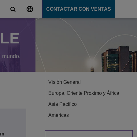
CONTACTAR CON VENTAS
ALE
s
unicación
tions
l mundo.
ligente
ation Server
s
e
Visión General
e
Europa, Oriente Próximo y África
ción
Asia Pacífico
Américas
om