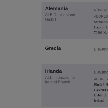
Alemania
NÚMERO
ALE Deutschland
ADDRES
GmbH
Stammheim
Haus 6, 3
70806 Ko
Grecia
NÚMERO
Irlanda
NÚMERO
ALE International –
ADDRES
Ireland Branch
Block 3 H
Harcourt 
Dublin 2
Ireland