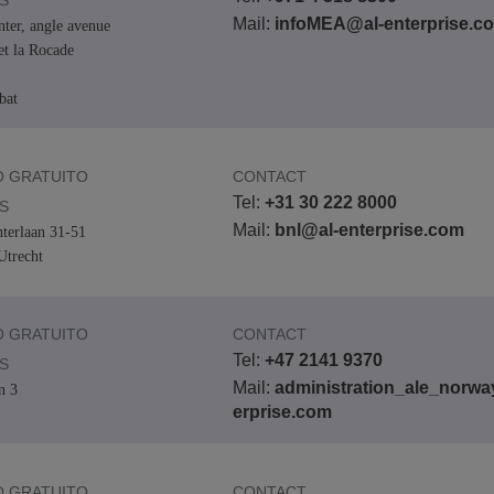
S
Mail:
infoMEA@al-enterprise.c
nter, angle avenue
et la Rocade
bat
 GRATUITO
CONTACT
Tel:
+31 30 222 8000
S
Mail:
bnl@al-enterprise.com
terlaan 31-51
trecht
 GRATUITO
CONTACT
Tel:
+47 2141 9370
S
Mail:
administration_ale_norwa
n 3
erprise.com
 GRATUITO
CONTACT