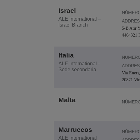
Israel
NÚMERO
ALE International –
ADDRES
Israel Branch
5-B Atir Y
4464321 K
Italia
NÚMERO
ALE International -
ADDRES
Sede secondaria
Via Energ
20871 Vi
Malta
NÚMERO
Marruecos
NÚMERO
ALE International