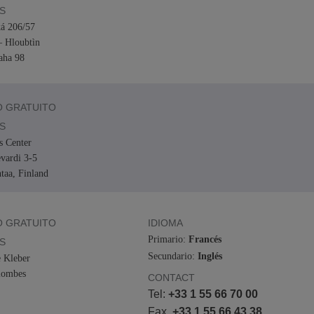
S
á 206/57
– Hloubtìn
aha 98
 GRATUITO
S
s Center
vardi 3-5
taa, Finland
 GRATUITO
IDIOMA
Primario:
Francés
S
Secundario:
Inglés
 Kleber
lombes
CONTACT
Tel:
+33 1 55 66 70 00
Fax.
+33 1 55 66 43 38