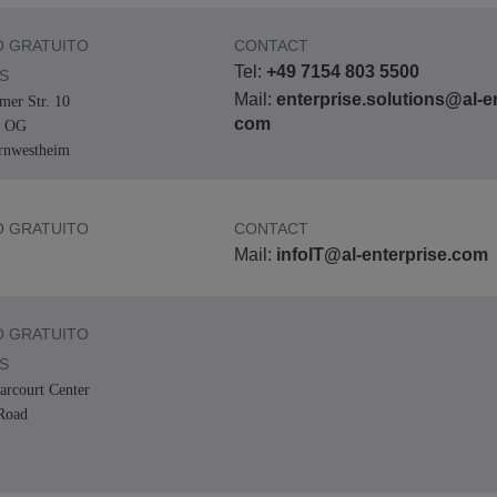
 GRATUITO
CONTACT
Tel:
+49 7154 803 5500
S
Mail:
enterprise.solutions@al-en
er Str. 10
com
. OG
rnwestheim
 GRATUITO
CONTACT
Mail:
infoIT@al-enterprise.com
 GRATUITO
S
arcourt Center
Road