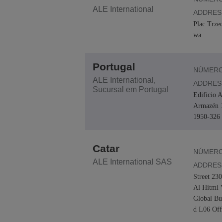
ALE International
ADDRES
Plac Trze
wa
Portugal
NÚMERO
ALE International,
ADDRES
Sucursal em Portugal
Edificio A
Armazén 
1950-326 
Catar
NÚMERO
ALE International SAS
ADDRES
Street 23
Al Hitmi 
Global Bus
d L06 Off