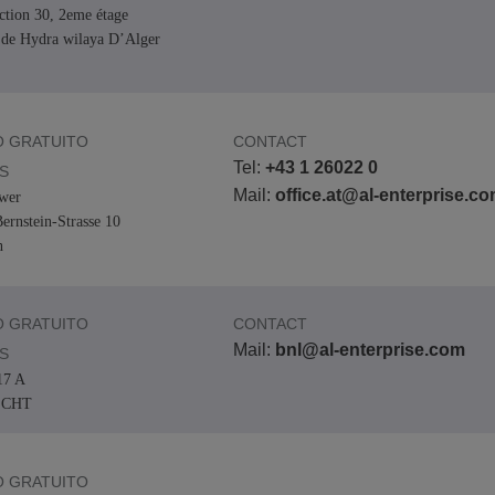
ection 30, 2eme étage
Lee más
ons
ridad
inas de ALE
Aplicaciones de Atención al Cliente
de Hydra wilaya D’Alger
Todo como servicio (XaaS)
empresas, PYMES
Puesto de trabajo híbrido
 GRATUITO
CONTACT
Mission-Critical Communications
Tel:
+43 1 26022 0
S
Mail:
office.at@al-enterprise.c
wer
Dividendos digitales
ernstein-Strasse 10
n
 GRATUITO
CONTACT
Mail:
bnl@al-enterprise.com
S
17 A
ECHT
 GRATUITO