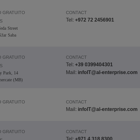
 GRATUITO
CONTACT
Tel:
+972 72 2456901
S
eda Street
far Saba
 GRATUITO
CONTACT
Tel:
+39 0399404301
S
Mail:
infoIT@al-enterprise.com
y Park, 14
mercate (MB)
 GRATUITO
CONTACT
Mail:
infoIT@al-enterprise.com
 GRATUITO
CONTACT
Tel:
+971 4 318 8300