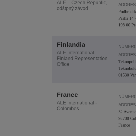
ALE – Czech Republic,
ADDRES
odštpný závod
Podbradsk
Praha 14 
198 00 Pr
Finlandia
NÚMERO
ALE International
ADDRES
Finland Representation
Teknopoli
Office
Teknobule
01530 Van
France
NÚMERO
ALE International -
ADDRES
Colombes
32 Avenue
92700 Co
France