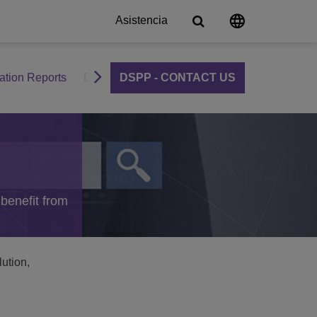
Asistencia
cation Reports
Become a DSPP Partner
DSPP - CONTACT US
s
unicación
tions
ligente
ation Server
s
e
e
 benefit from
ción
lution,