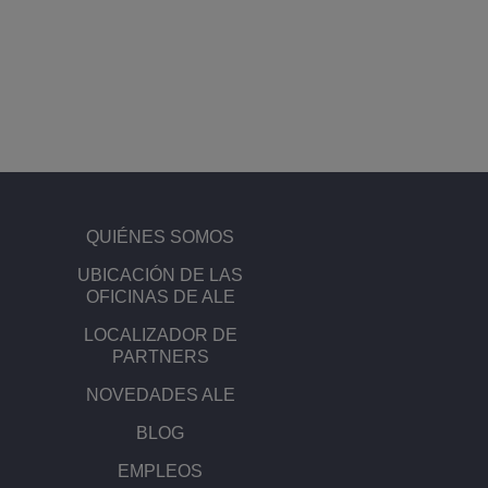
Transportation Soluti
Gestión de red y segu
Ubicación de las ofic
Pequeñas y medias 
QUIÉNES SOMOS
UBICACIÓN DE LAS
OFICINAS DE ALE
LOCALIZADOR DE
PARTNERS
NOVEDADES ALE
BLOG
EMPLEOS