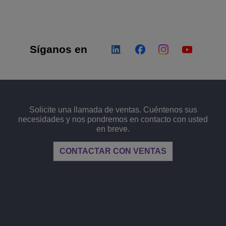
Lee más
ons
ridad
inas de ALE
Aplicaciones de Atención al Cliente
Todo como servicio (XaaS)
empresas, PYMES
Síganos en
Puesto de trabajo híbrido
Mission-Critical Communications
Dividendos digitales
Solicite una llamada de ventas. Cuéntenos sus
necesidades y nos pondremos en contacto con usted
en breve.
CONTACTAR CON VENTAS