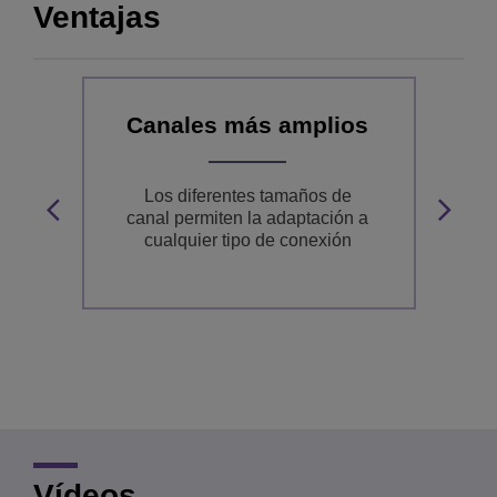
Ventajas
Canales más amplios
M
Los diferentes tamaños de
canal permiten la adaptación a
cualquier tipo de conexión
p
a
Vídeos