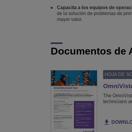
Capacita a los equipos de operac
de la solución de problemas de prim
mayor valor.
Documentos de 
HOJA DE S
OmniVista
The OmniVista
technicians a
DOWNL