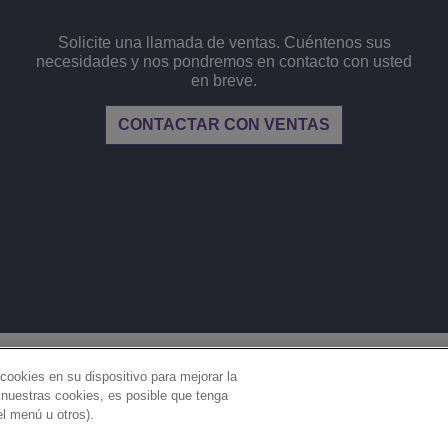
Solicite una llamada de ventas. Cuéntenos sus
necesidades y nos pondremos en contacto con usted
en breve.
CONTACTAR CON VENTAS
INFORMACIÓN LEGAL
PRIVACIDAD
COOKIES
cookies en su dispositivo para mejorar la
a nuestras cookies, es posible que tenga
CONFIGURACIÓN DE COOKIES
el menú u otros).