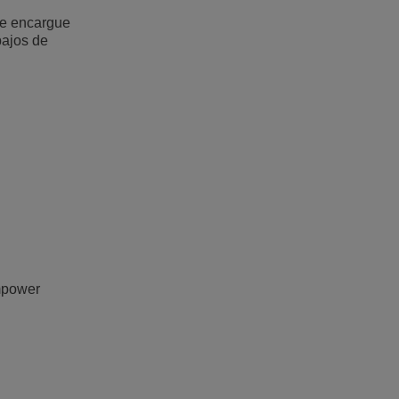
se encargue
bajos de
empower