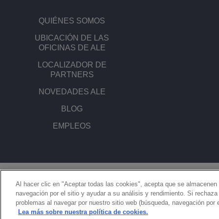
QUIÉNES SOMOS
UBICACIÓN DE LAS
OFICINAS DE ALE
LOCALIZADOR DE
PARTNERS
NOVEDADES ALE
BLOG
EMPLEOS
© Copyright 2026 ALE International, ALE USA Inc. Todos los derechos
reservados en todos los países.
Al hacer clic en "Aceptar todas las cookies", acepta que se almacenen 
navegación por el sitio y ayudar a su análisis y rendimiento. Si rechaz
problemas al navegar por nuestro sitio web (búsqueda, navegación por 
Lea más sobre nuestra política de cookies.
}