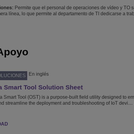
iones:
Permite que el personal de operaciones de vídeo y TO 
era línea, lo que permite al departamento de TI dedicarse a tra
Apoyo
En inglés
OLUCIONES
 Smart Tool Solution Sheet
 Smart Tool (OST) is a purpose-built field utility designed to 
nd streamline the deployment and troubleshooting of IoT devi…
OAD