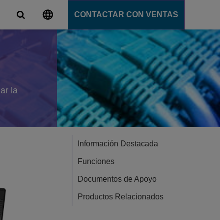
CONTACTAR CON VENTAS
s
unicación
tions
ar la
ligente
ation Server
s
e
e
Información Destacada
ción
Funciones
Documentos de Apoyo
Productos Relacionados