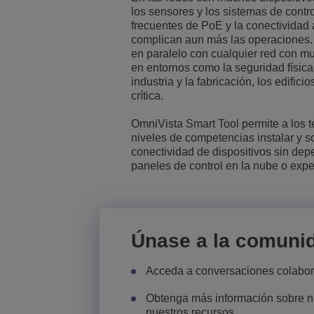
los sensores y los sistemas de contr
Transportation Soluti
Gestión de red y segu
Ubicación de las ofic
frecuentes de PoE y la conectividad a
complican aun más las operaciones.
en paralelo con cualquier red con m
Pequeñas y medias 
en entornos como la seguridad física 
industria y la fabricación, los edificio
crítica.
OmniVista Smart Tool permite a los 
niveles de competencias instalar y 
conectividad de dispositivos sin dep
paneles de control en la nube o exp
Únase a la comuni
Acceda a conversaciones colabora
Obtenga más información sobre nu
nuestros recursos