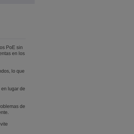
vos PoE sin
entas en los
dos, lo que
 en lugar de
roblemas de
ente.
vite