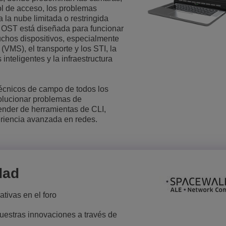
ol de acceso, los problemas
Lee más
ons
ridad
inas de ALE
Aplicaciones de Atención al Cliente
 la nube limitada o restringida
 OST está diseñada para funcionar
Todo como servicio (XaaS)
uchos dispositivos, especialmente
empresas, PYMES
(VMS), el transporte y los STI, la
Puesto de trabajo híbrido
s inteligentes y la infraestructura
Mission-Critical Communications
técnicos de campo de todos los
Dividendos digitales
solucionar problemas de
ender de herramientas de CLI,
eriencia avanzada en redes.
dad
tivas en el foro
estras innovaciones a través de