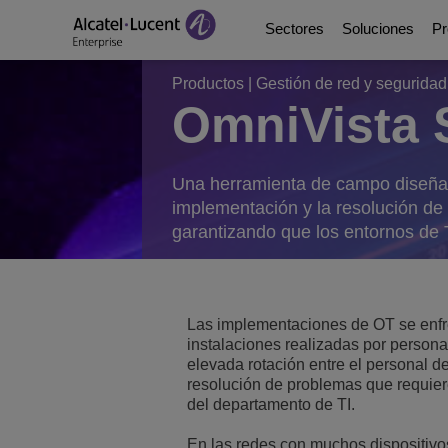
Sectores
Soluciones
Pr
Productos
|
Gestión de red y seguridad
OmniVista 
Education Solutions
Digital Age Communic
Plataformas de comun
Socios
Quiénes somos
Soluciones de energía
Digital Age Networkin
Contact Center and A
Business Partners
Videoteca
Una herramienta de campo diseñada
implementación y la resolución de 
garantizando que los entornos d
Soluciones para la adm
Continuidad Empresar
Ecosystems Integrati
Consultants Program
Analyst & Market Rep
Soluciones sanitarias
Servicios
DeskPhones, Softphon
Developer and Soluti
Blog
Las implementaciones de OT se enfre
Soluciones para el se
Gestión de comunicac
Referencias de Clien
instalaciones realizadas por persona
elevada rotación entre el personal 
Manufacturing Soluti
Switches
Eventos y Webinars
resolución de problemas que requier
del departamento de TI.
Edificios inteligentes
LAN inalámbrica
Novedades ALE
En las redes con muchos dispositiv