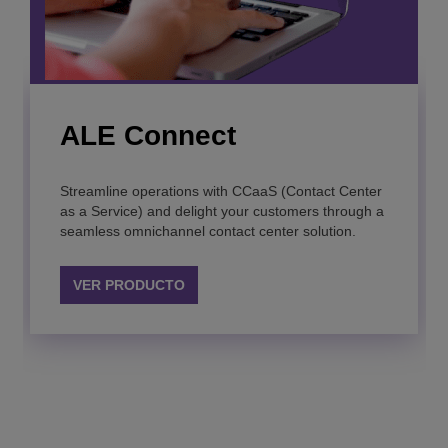
4059 Extended Edition
ALE Connect
Attendant Console
OmniTouch Contact
Streamline operations with CCaaS (Contact Center
Center Standard Edition
Attendant console with an easy-to-use visual
as a Service) and delight your customers through a
interface for personalized customer welcome in
seamless omnichannel contact center solution.
medium and large enterprises.
A scalable and reliable contact center solution with
automatic call distribution, designed for up to 7,000
VER PRODUCTO
agents.
VER PRODUCTO
VER PRODUCTO