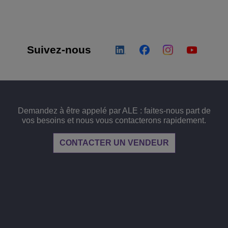
Voir plus
eur du transport
sécurité
Solutions de Services Clients
Everything as a Service (XaaS)
ntreprises
Suivez-nous
Espace de travail hybride
Mission-Critical Communications
Dividendes numériques
Demandez à être appelé par ALE : faites-nous part de
vos besoins et nous vous contacterons rapidement.
CONTACTER UN VENDEUR