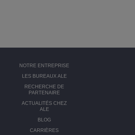
Solutions pour le sect
Gestion de réseau et 
Les bureaux d'ALE
Petites et moyennes e
NOTRE ENTREPRISE
LES BUREAUX ALE
RECHERCHE DE
PARTENAIRE
ACTUALITÉS CHEZ
ALE
BLOG
CARRIÈRES