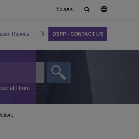
Support
cation Reports
Become a DSPP Partner
DSPP - CONTACT US
ère numérique
communication
pour le secteur de l'éducation
ons unifiées
des campus intelligents
OXE Purple
s campus
oud
élèves
 benefit from
'enseignement
lution,