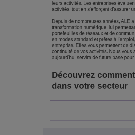
leurs activités. Les entreprises évaluen
activités, tout en s'efforçant d'assurer 
Solutions pour le sect
Gestion de réseau et 
Les bureaux d'ALE
Depuis de nombreuses années, ALE a 
Petites et moyennes e
transformation numérique, lui permetta
portefeuilles de réseaux et de communic
en modes standard et prêtes à l'emploi
entreprise. Elles vous permettent de di
continuité de vos activités. Nous vous 
aujourd'hui servira de future base pour 
Découvrez comment m
dans votre secteur