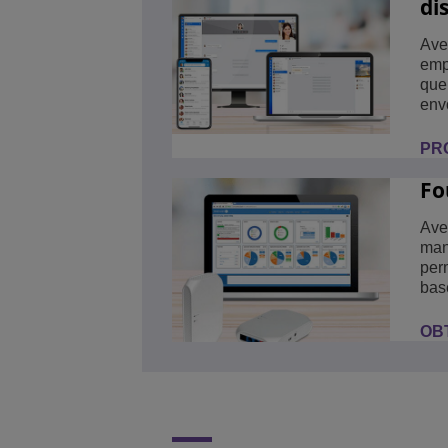
di
Ave
emp
que
env
PR
Fo
Ave
mani
per
bas
OB