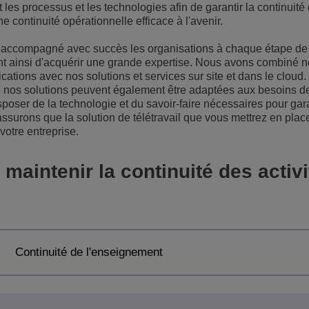
t les processus et les technologies afin de garantir la continuité
Voir plus
une continuité opérationnelle efficace à l'avenir.
eur du transport
sécurité
Solutions de Services Clients
accompagné avec succès les organisations à chaque étape de 
Everything as a Service (XaaS)
ntreprises
nt ainsi d'acquérir une grande expertise. Nous avons combiné n
ations avec nos solutions et services sur site et dans le cloud
Espace de travail hybride
, nos solutions peuvent également être adaptées aux besoins de
Mission-Critical Communications
sposer de la technologie et du savoir-faire nécessaires pour gara
assurons que la solution de télétravail que vous mettrez en plac
Dividendes numériques
votre entreprise.
aintenir la continuité des activi
Continuité de l'enseignement