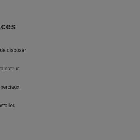
aces
t de disposer
rdinateur
mmerciaux,
staller,