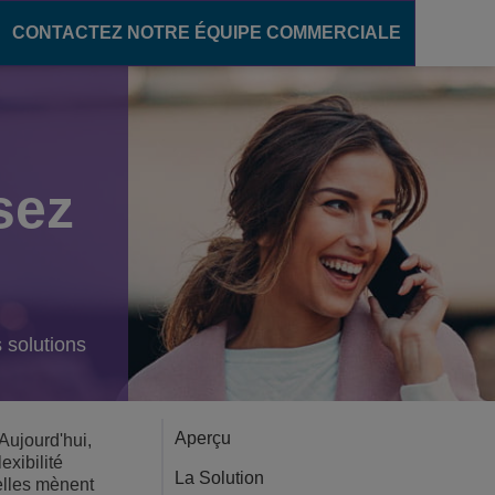
CONTACTEZ NOTRE ÉQUIPE COMMERCIALE
ère numérique
communication
pour le secteur de l'éducation
sez
ons unifiées
des campus intelligents
OXE Purple
s campus
oud
élèves
'enseignement
s solutions
Aperçu
Aujourd'hui,
exibilité
La Solution
elles mènent