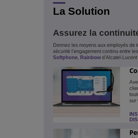
La Solution
Assurez la continuit
Donnez les moyens aux employés de télét
sécurité l'engagement continu entre les
Softphone
,
Rainbow
d'Alcatel-Lucent
Co
Ave
clie
tou
sur 
IN
DI
Pe