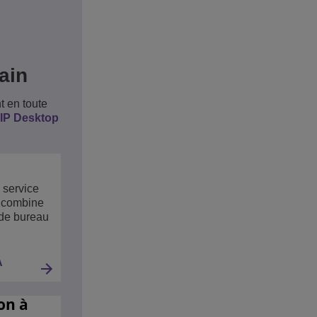
ain
t en toute
IP Desktop
 service
n combine
 de bureau
À
on à