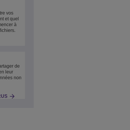
tre vos
nt et quel
mencer à
ichiers.
artager de
en leur
données non
RUS