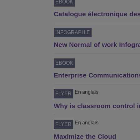
EBOOK
Catalogue électronique de
INFOGRAPHIE
New Normal of work Infogr
EBOOK
Enterprise Communications 
En anglais
FLYER
Why is classroom control 
En anglais
FLYER
Maximize the Cloud