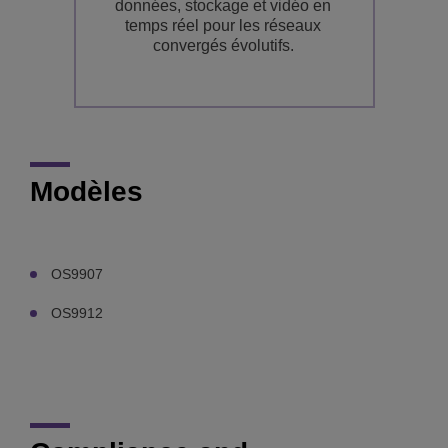
données, stockage et vidéo en
as
temps réel pour les réseaux
fu
convergés évolutifs.
de
Modèles
OS9907
OS9912