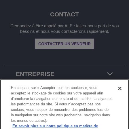
CONTACT
Demandez à être appelé par ALE : faites-nous part de vos
besoins et nous vous contacterons rapidement.
CONTACTER UN VENDEUR
ENTREPRISE
En cliquant sur « Accepter tous les cookies », vous
MENU
acceptez le stockage de cookies sur votre appareil afin
d’améliorer la navigation sur le site et de faciliter l’analyse et
les performances du site. Si vous n’acceptez pas nos
cookies, vous risquez de rencontrer des problèmes lors de
la navigation sur notre site web (recherche, navigation dans
les menus ou autres).
En savoir plus sur notre politique en matière de