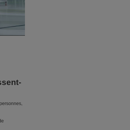
ssent-
s personnes,
de