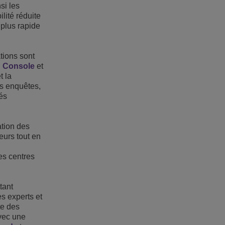
si les
lité réduite
 plus rapide
tions sont
h Console
et
t la
es enquêtes,
és
ation des
eurs tout en
es centres
tant
es experts et
te des
avec une