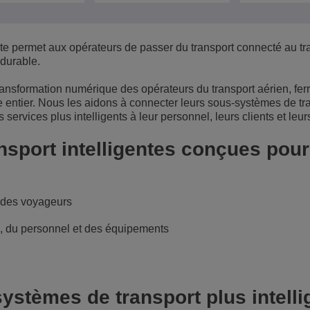
Voir plus
eur du transport
sécurité
Solutions de Services Clients
e permet aux opérateurs de passer du transport connecté au tr
Everything as a Service (XaaS)
ntreprises
 durable.
Espace de travail hybride
ransformation numérique des opérateurs du transport aérien, ferr
de entier. Nous les aidons à connecter leurs sous-systèmes de tr
Mission-Critical Communications
services plus intelligents à leur personnel, leurs clients et leu
Dividendes numériques
nsport intelligentes conçues pour 
e des voyageurs
s, du personnel et des équipements
stèmes de transport plus intelli