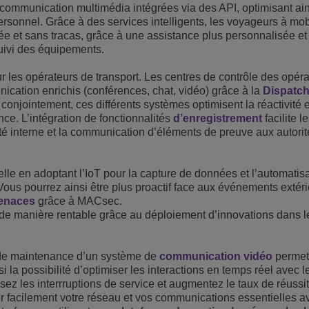
communication multimédia intégrées via des API, optimisant ain
ersonnel. Grâce à des services intelligents, les voyageurs à mobi
ée et sans tracas, grâce à une assistance plus personnalisée et
suivi des équipements.
ur les opérateurs de transport. Les centres de contrôle des opéra
ation enrichis (conférences, chat, vidéo) grâce à la
Dispatc
s conjointement, ces différents systèmes optimisent la réactivité e
nce. L’intégration de fonctionnalités
d’enregistrement
facilite l
ité interne et la communication d’éléments de preuve aux autorit
lle en adoptant l’IoT pour la capture de données et l’automatis
. Vous pourrez ainsi être plus proactif face aux événements extéri
enaces
grâce à MACsec.
el de manière rentable grâce au déploiement d’innovations dans l
 de maintenance d’un système de
communication vidéo
permet
i la possibilité d’optimiser les interactions en temps réel avec l
sez les interrruptions de service et augmentez le taux de réussi
r facilement votre réseau et vos communications essentielles 