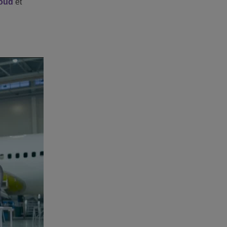
loud
et