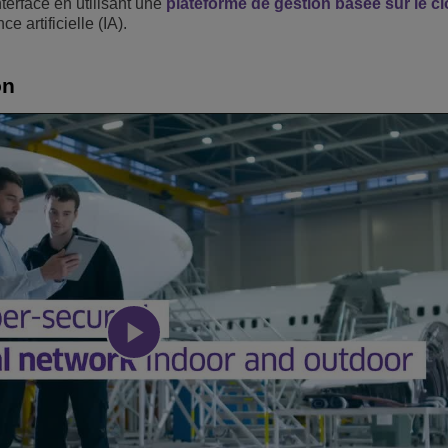
nterface en utilisant une
plateforme de gestion basée sur le c
e artificielle (IA).
on
Play