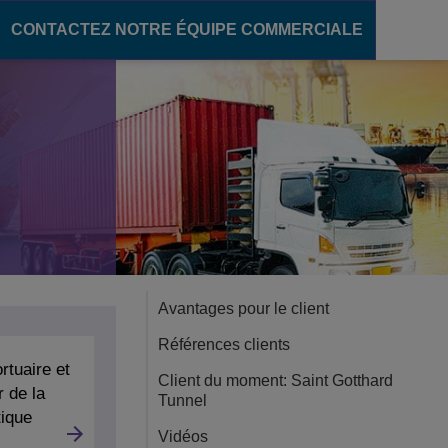
CONTACTEZ NOTRE ÉQUIPE COMMERCIALE
ère numérique
communication
pour le secteur de l'éducation
ons unifiées
des campus intelligents
OXE Purple
s campus
oud
élèves
'enseignement
Avantages pour le client
Références clients
rtuaire et
Client du moment: Saint Gotthard
 de la
Tunnel
tique
Vidéos