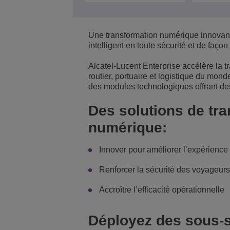
Solutions pour le sect
Gestion de réseau et 
Les bureaux d'ALE
Une transformation numérique innovant
Petites et moyennes e
intelligent en toute sécurité et de façon
Alcatel-Lucent Enterprise accélère la t
routier, portuaire et logistique du mon
des modules technologiques offrant des 
Des solutions de tra
numérique:
Innover pour améliorer l’expérienc
Renforcer la sécurité des voyageur
Accroître l’efficacité opérationnelle
Déployez des sous-sy