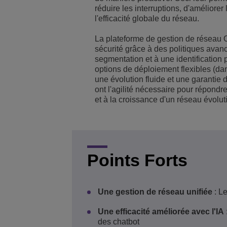
réduire les interruptions, d'améliorer 
Solutions pour le sect
Gestion de réseau et 
Les bureaux d'ALE
l'efficacité globale du réseau.
La plateforme de gestion de réseau 
Petites et moyennes e
sécurité grâce à des politiques avan
segmentation et à une identification 
options de déploiement flexibles (dans
une évolution fluide et une garantie 
ont l'agilité nécessaire pour répond
et à la croissance d'un réseau évoluti
Points Forts
Une gestion de réseau unifiée
: L
Une efficacité améliorée avec l'IA
des chatbot