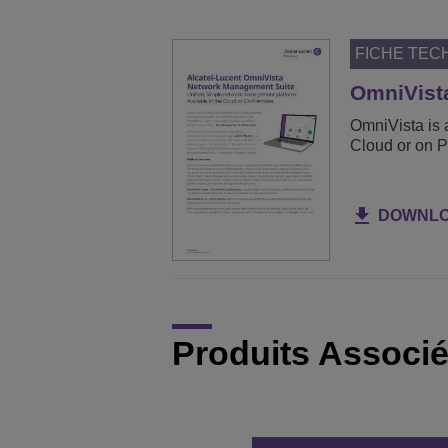
FICHE TEC
OmniVist
OmniVista is 
Cloud or on P
DOWNL
Produits Associ