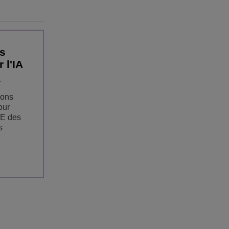
s
 l'IA
ions
our
oE des
s