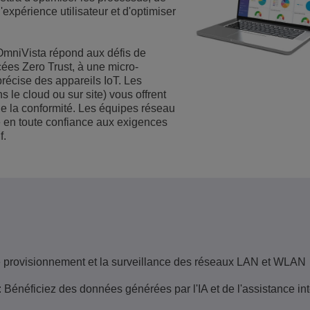
l'expérience utilisateur et d'optimiser
Voir plus
eur du transport
sécurité
Solutions de Services Clients
Everything as a Service (XaaS)
OmniVista répond aux défis de
ntreprises
cées Zero Trust, à une micro-
Espace de travail hybride
précise des appareils IoT. Les
 le cloud ou sur site) vous offrent
Mission-Critical Communications
de la conformité. Les équipes réseau
re en toute confiance aux exigences
Dividendes numériques
f.
e provisionnement et la surveillance des réseaux LAN et WLAN
: Bénéficiez des données générées par l'IA et de l'assistance int