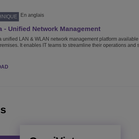
En anglais
HNIQUE
a - Unified Network Management
a unified LAN & WLAN network management platform available 
remises. It enables IT teams to streamline their operations and
OAD
és