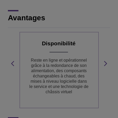
Avantages
Disponibilité
ue
Reste en ligne et opérationnel
tre
grâce à la redondance de son
ie
alimentation, des composants
pr
échangeables à chaud, des
vo
mises à niveau logicielle dans
g
le service et une technologie de
co
châssis virtuel