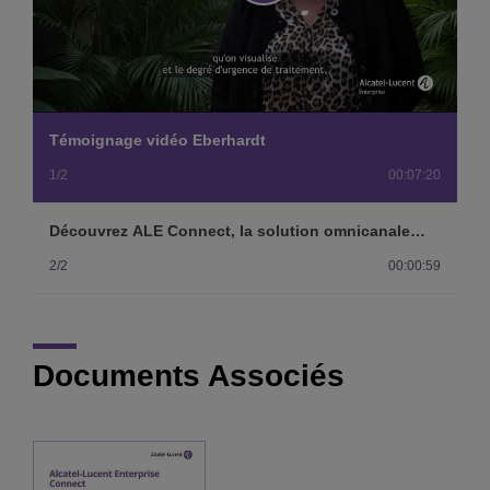
Play
Video
Témoignage vidéo Eberhardt
1/2
00:07:20
Découvrez ALE Connect, la solution omnicanale
pour votre centre de contact.
2/2
00:00:59
Documents Associés