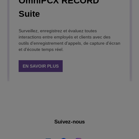
OmniPCX RECORD
IP Desktop Softphone
OmniTouch Contact
Suite
Center Standard Edition
Un softphone VoIP convivial qui offre toutes les
fonctionnalités d'un téléphone de bureau sur votre
smartphone et votre ordinateur.
Surveillez, enregistrez et évaluez toutes
Une solution de centre de contact évolutive et fiable
interactions entre employés et clients avec des
avec distribution automatique des appels, conçue
outils d'enregistrement d'appels, de capture d'écran
pour jusqu'à 7 000 agents.
EN SAVOIR PLUS
et d'écoute temps réel.
EN SAVOIR PLUS
EN SAVOIR PLUS
Suivez-nous