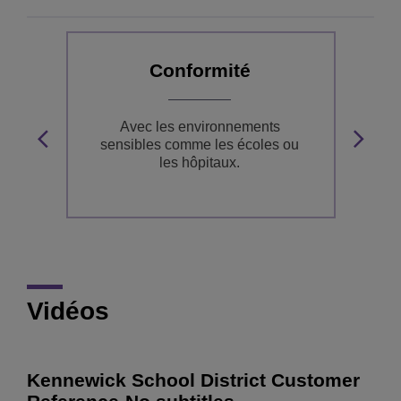
Conformité
de
Avec les environnements
Am
es
sensibles comme les écoles ou
av
n
les hôpitaux.
et
Vidéos
Kennewick School District Customer