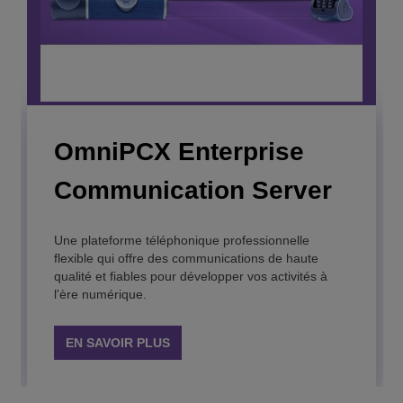
OmniPCX Enterprise
Rainbow™
Communication Server
Réussissez votre transformation digitale et
améliorez la productivité des collaborateurs avec
une plateforme cloud sécurisée et « à la carte ».
Une plateforme téléphonique professionnelle
flexible qui offre des communications de haute
qualité et fiables pour développer vos activités à
EN SAVOIR PLUS
l'ère numérique.
EN SAVOIR PLUS